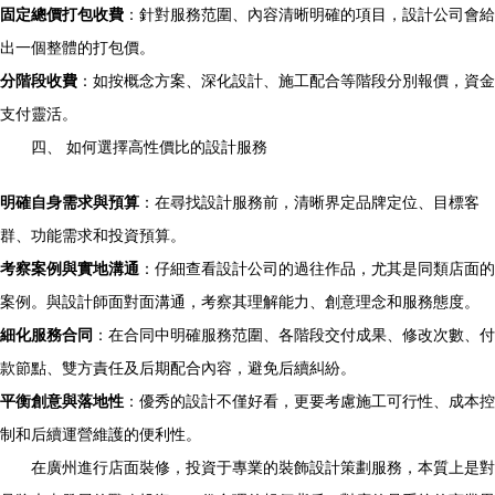
固定總價打包收費
：針對服務范圍、內容清晰明確的項目，設計公司會給
出一個整體的打包價。
分階段收費
：如按概念方案、深化設計、施工配合等階段分別報價，資金
支付靈活。
四、 如何選擇高性價比的設計服務
明確自身需求與預算
：在尋找設計服務前，清晰界定品牌定位、目標客
群、功能需求和投資預算。
考察案例與實地溝通
：仔細查看設計公司的過往作品，尤其是同類店面的
案例。與設計師面對面溝通，考察其理解能力、創意理念和服務態度。
細化服務合同
：在合同中明確服務范圍、各階段交付成果、修改次數、付
款節點、雙方責任及后期配合內容，避免后續糾紛。
平衡創意與落地性
：優秀的設計不僅好看，更要考慮施工可行性、成本控
制和后續運營維護的便利性。
在廣州進行店面裝修，投資于專業的裝飾設計策劃服務，本質上是對