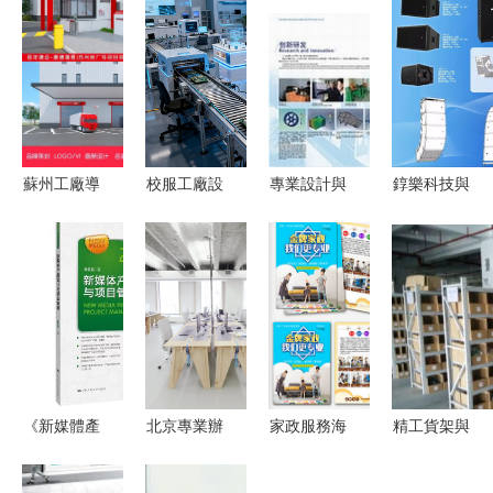
蘇州工廠導
校服工廠設
專業設計與
錞樂科技與
視設計 百
計 從空間
攝影 企業
您相約
年德企康德
到心靈的專
品牌價值鏈
2019prolight
瑞恩新廠標
業設計服務
的視覺重塑
sound 5.2
識如何以專
館 h48 恭
業設計詮釋
候蒞臨
工業美學
《新媒體產
北京專業辦
家政服務海
精工貨架與
品設計與項
公室設計公
報設計素材
展柜定制
目管理(21
司服務流程
下載與專業
專業設計服