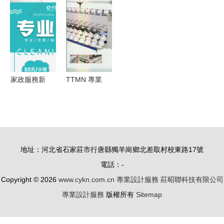
世紀新媒體
從概念到落
設計服務全
務助您提升
專業系列教
地的全方位
攻略
商業空間價
材)》(龍思
專業設計服
值
思)【簡介_
務
書評_在線
家政服務新
TTMN 專業
閱讀】 - 當
標桿 清
設計服務的
當圖書
潔、維修、
多維解析
專業設計，
一圖解鎖高
地址：河北省石家莊市行唐縣獨羊崗鄉北差取村校東路17號
效生活
電話：-
Copyright © 2026
www.cykn.com.cn
專業設計服務
莊昭聯科技有限公司
專業設計服務
版權所有
Sitemap