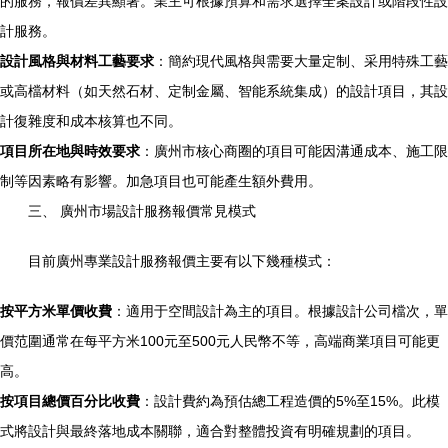
的服務，報價差異顯著。業主可根據預算和需求選擇全案設計或階段性設
計服務。
設計風格與材料工藝要求
：簡約現代風格與需要大量定制、采用特殊工藝
或高檔材料（如天然石材、定制金屬、智能系統集成）的設計項目，其設
計復雜度和成本核算也不同。
項目所在地與時效要求
：廣州市核心商圈的項目可能因溝通成本、施工限
制等因素略有影響。加急項目也可能產生額外費用。
三、 廣州市場設計服務報價常見模式
目前廣州專業設計服務報價主要有以下幾種模式：
按平方米單價收費
：適用于空間設計為主的項目。根據設計公司檔次，單
價范圍通常在每平方米100元至500元人民幣不等，高端商業項目可能更
高。
按項目總價百分比收費
：設計費約為預估總工程造價的5%至15%。此模
式將設計與最終落地成本關聯，適合對整體投資有明確規劃的項目。